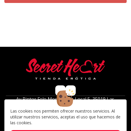
Av Pintor Felo Monzón 39, Local 5, 35019 Las
Palmas de Gran Canaria ( frente al centro
Las cookies nos permiten ofrecer nuestros servicios. Al
comercial 7 palmas)
utilizar nuestros servicios, aceptas el uso que hacemos de
Lunes a Sabados: 10:00 a 14:00, 17:00 a 21:00
las cookies.
928 42 46 77