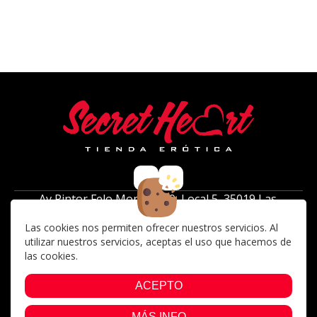
Av Pintor Felo Monzón 39, Local 5, 35019 Las
Palmas de Gran Canaria ( frente al centro
Las cookies nos permiten ofrecer nuestros servicios. Al
comercial 7 palmas)
utilizar nuestros servicios, aceptas el uso que hacemos de
Lunes a Sabados: 10:00 a 14:00, 17:00 a 21:00
las cookies.
928 42 46 77
jusephstrip@hotmail.com
ACEPTO
MÁS INFO