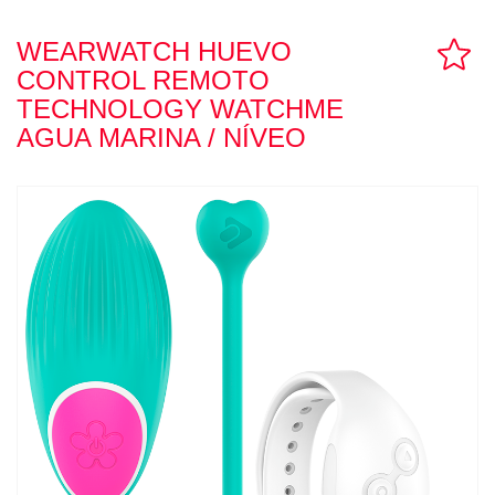
TUPPER SEX
WEARWATCH HUEVO
CONTROL REMOTO
TECHNOLOGY WATCHME
CONTACTO
AGUA MARINA / NÍVEO
LLAMAR AHORA